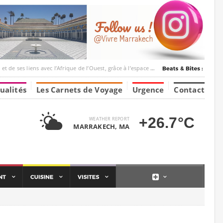
ec l’Afrique de l’Ouest, grâce à l’espace Marrakesh-Tumbuktu.
ualités
Les Carnets de Voyage
Urgence
Contact
+26.7°C
WEATHER REPORT
MARRAKECH, MA