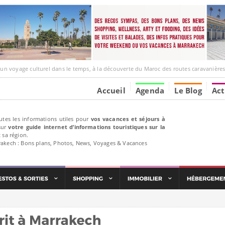
age culturel dans le temps, à la découverte du Maroc des routes caravanières et de ses liens av
Accueil
Agenda
Le Blog
Act
utes les informations utiles pour
vos vacances et séjours à
ur
votre guide internet d’informations touristiques sur la
 sa région.
rakech : Bons plans, Photos, News, Voyages & Vacances