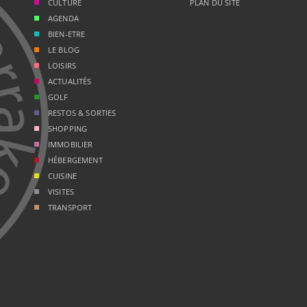
CULTURE
PLAN DU SITE
AGENDA
BIEN-ETRE
LE BLOG
LOISIRS
ACTUALITÉS
GOLF
RESTOS & SORTIES
SHOPPING
IMMOBILIER
HÉBERGEMENT
CUISINE
VISITES
TRANSPORT