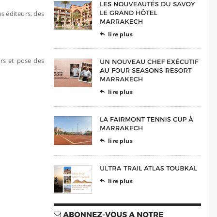
s éditeurs, des
lire plus

ers et pose des
lire plus

lire plus

lire plus
