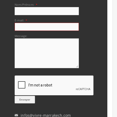
Nom/Prénom:
*
E-mail:
*
Message:
infos@vivre-marrakech.com
✉