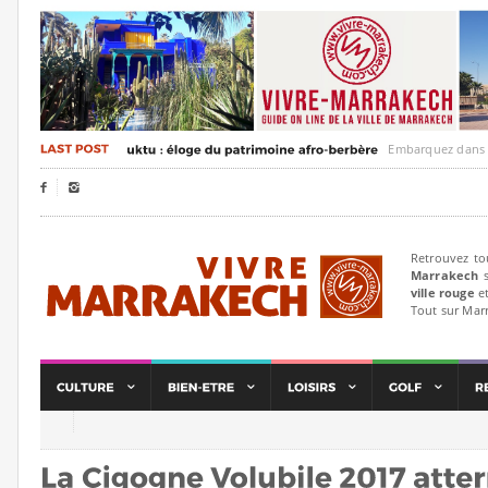
Embarquez dans un voy


Retrouvez to
Marrakech
s
ville rouge
et
Tout sur Mar