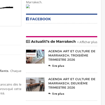
Marrakech.
+ Afficher plus
lire plus

fants
. Chaque
Marocains dès le
provoqué cette
nté.
lire plus
