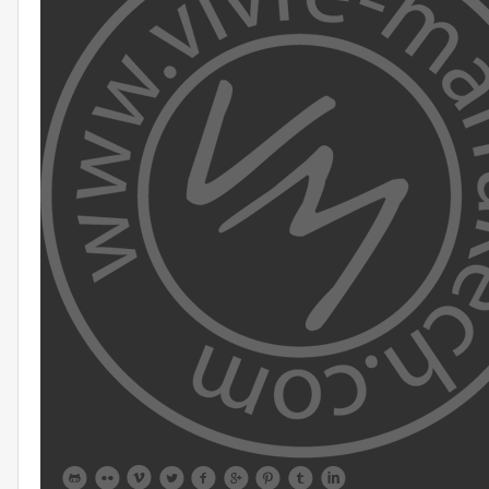








