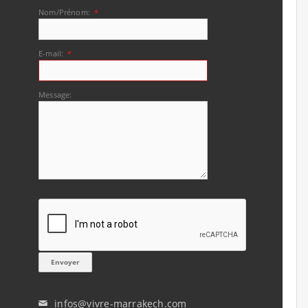
Nom/Prénom:
*
E-mail:
*
Message:
infos@vivre-marrakech.com
✉