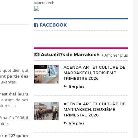
Marrakech.
+ Afficher plus
u quotidien qui
nt partie des
ouvantes.
lire plus

est d’ailleurs
r autant de ses
lures….).
éma. En 2006, il
lire plus
aine.

erie 127 qu’on