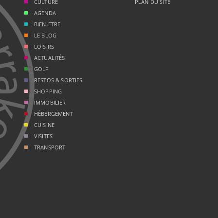
CULTURE
PLAN DU SITE
AGENDA
BIEN-ETRE
LE BLOG
LOISIRS
ACTUALITÉS
GOLF
RESTOS & SORTIES
SHOPPING
IMMOBILIER
HÉBERGEMENT
CUISINE
VISITES
TRANSPORT