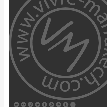








