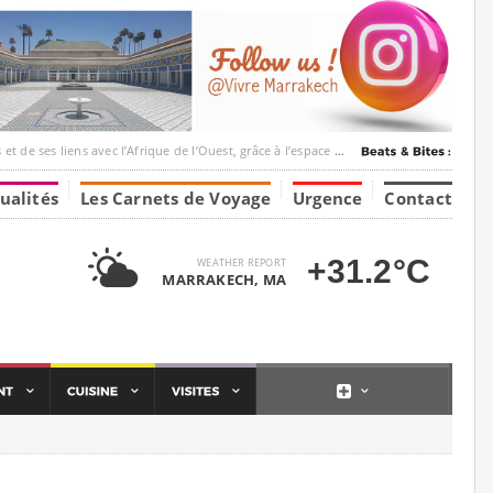
ec l’Afrique de l’Ouest, grâce à l’espace Marrakesh-Tumbuktu.
ualités
Les Carnets de Voyage
Urgence
Contact
+31.2°C
WEATHER REPORT
MARRAKECH, MA