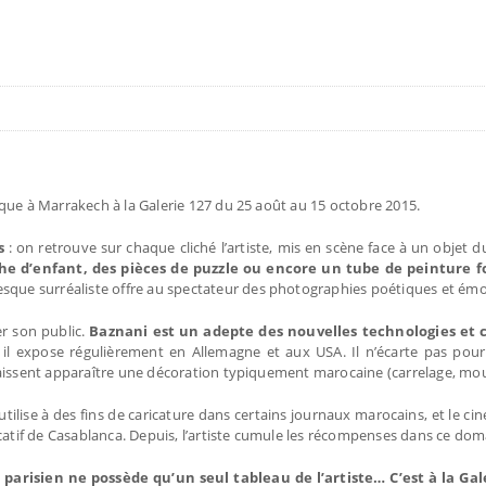
que à Marrakech à la Galerie 127 du 25 août au 15 octobre 2015.
s
: on retrouve sur chaque cliché l’artiste, mis en scène face à un objet d
 d’enfant, des pièces de puzzle ou encore un tube de peinture fo
que surréaliste offre au spectateur des photographies poétiques et ém
er son public.
Baznani est un adepte des nouvelles technologies et c’
, il expose régulièrement en Allemagne et aux USA. Il n’écarte pas pou
laissent apparaître une décoration typiquement marocaine (carrelage, mou
 utilise à des fins de caricature dans certains journaux marocains, et le cin
catif de Casablanca. Depuis, l’artiste cumule les récompenses dans ce dom
arisien ne possède qu’un seul tableau de l’artiste… C’est à la Gal