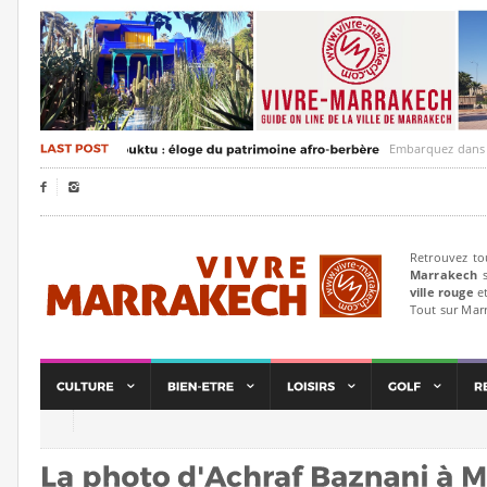
Embarquez dans un voya


Retrouvez to
Marrakech
s
ville rouge
et
Tout sur Mar