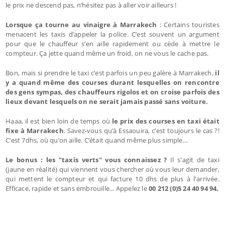
le prix ne descend pas, n’hésitez pas à aller voir ailleurs !
Lorsque ça tourne au vinaigre à Marrakech
: Certains touristes
menacent les taxis d’appeler la police. C’est souvent un argument
pour que le chauffeur s’en aille rapidement ou cède à mettre le
compteur. Ça jette quand même un froid, on ne vous le cache pas.
Bon, mais si prendre le taxi c’est parfois un peu galère à Marrakech,
il
y a quand même des courses durant lesquelles on rencontre
des gens sympas, des chauffeurs rigolos et on croise parfois des
lieux devant lesquels on ne serait jamais passé sans voiture.
Haaa, il est bien loin de temps où
le prix des courses en taxi était
fixe à Marrakech
. Savez-vous qu’à Essaouira, c’est toujours le cas ?!
C’est 7dhs, où qu’on aille. C’était quand même plus simple…
Le bonus : les "taxis verts" vous connaissez ?
Il s'agit de taxi
(jaune en réalité) qui viennent vous chercher où vous leur demander,
qui mettent le compteur et qui facture 10 dhs de plus à l'arrivée.
Efficace, rapide et sans embrouille... Appelez le
00 212 (0)5 24 40 94 94.