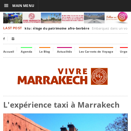
☰
MAIN MENU
rakesh-Timbuktu : éloge du patrimoine afro-berbère
Embarquez dans un voyage culturel dans le temps,
LAST POST


Accueil
Agenda
Le Blog
Actualités
Les Carnets de Voyage
Urgenc
L'expérience taxi à Marrakech