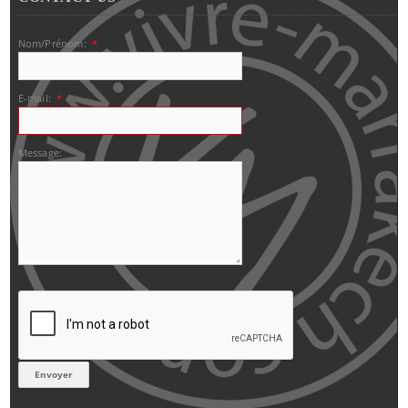
Nom/Prénom:
*
E-mail:
*
Message: