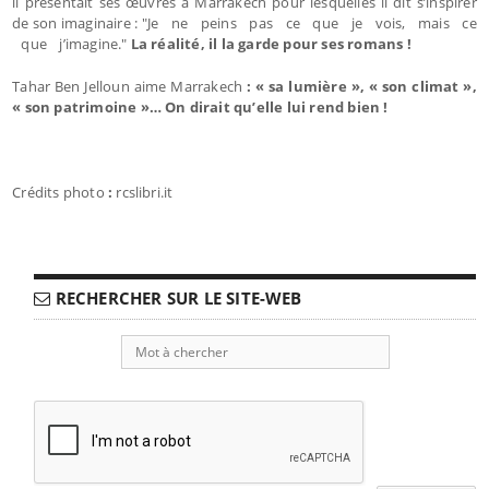
il présentait ses œuvres à Marrakech pour lesquelles il dit s’inspirer
de son imaginaire : "Je ne peins pas ce que je vois, mais ce
que j’imagine."
La réalité, il la garde pour ses romans !
Tahar Ben Jelloun aime Marrakech
: « sa lumière », « son climat »,
« son patrimoine »… On dirait qu’elle lui rend bien !
Crédits photo
:
rcslibri.it
RECHERCHER SUR LE SITE-WEB