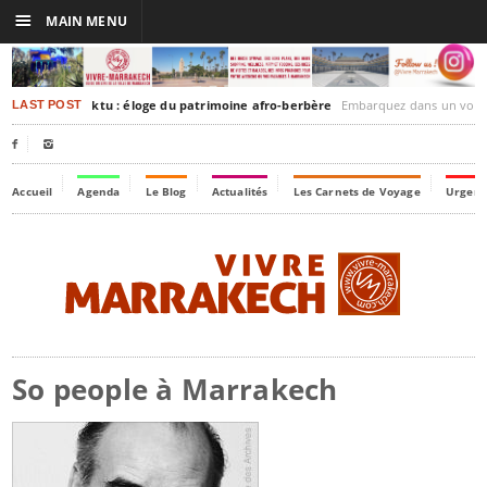
☰
MAIN MENU
rakesh-Timbuktu : éloge du patrimoine afro-berbère
Embarquez dans un voyage culturel dans le temps,
LAST POST


Accueil
Agenda
Le Blog
Actualités
Les Carnets de Voyage
Urgenc
So people à Marrakech