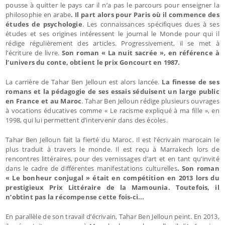
pousse à quitter le pays car il n’a pas le parcours pour enseigner la
philosophie en arabe
. Il part alors pour Paris où il commence des
études de psychologie
. Les connaissances spécifiques dues à ses
études et ses origines intéressent le journal le Monde pour qui il
rédige régulièrement des articles. Progressivement, il se met à
l’écriture de livre.
Son roman « La nuit sacrée », en référence à
l’univers du conte, obtient le prix Goncourt en 1987.
La carrière de Tahar Ben Jelloun est alors lancée.
La finesse de ses
romans et la pédagogie de ses essais séduisent un large public
en France et au Maroc
. Tahar Ben Jelloun rédige plusieurs ouvrages
à vocations éducatives comme « Le racisme expliqué à ma fille », en
1998, qui lui permettent d’intervenir dans des écoles.
Tahar Ben Jelloun fait la fierté du Maroc. Il est l’écrivain marocain le
plus traduit à travers le monde. Il est reçu à Marrakech lors de
rencontres littéraires, pour des vernissages d’art et en tant qu’invité
dans le cadre de différentes manifestations culturelles
. Son roman
« Le bonheur conjugal » était en compétition en 2013 lors du
prestigieux Prix Littéraire de la Mamounia. Toutefois, il
n’obtint pas la récompense cette fois-ci...
En parallèle de son travail d’écrivain, Tahar Ben Jelloun peint. En 2013,