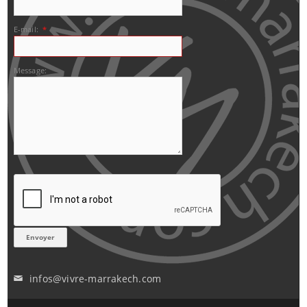
E-mail:
*
Message:
infos@vivre-marrakech.com
✉