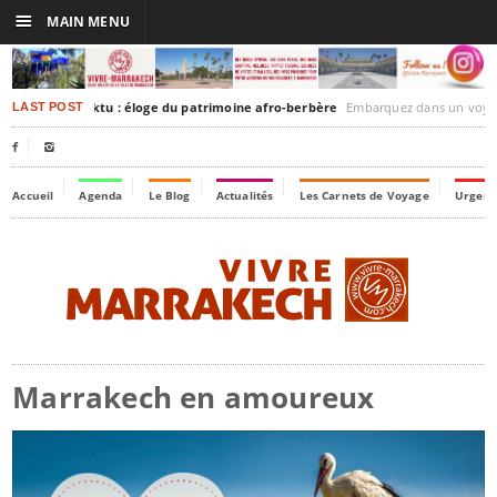
☰
MAIN MENU
rakesh-Timbuktu : éloge du patrimoine afro-berbère
Embarquez dans un voyage culturel dans le temps,
LAST POST


Accueil
Agenda
Le Blog
Actualités
Les Carnets de Voyage
Urgenc
Marrakech en amoureux