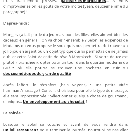
fruits fraîchement pressés,
pâtisseries marocaines
… A vous
d’improviser selon les goûts de votre moitié (yeah, deuxième rime du
paragraphe) !
L’après-midi :
Manger, ça fait partie du jeu mais bon, les filles, elles aiment bien les
cadeaux en général ! On va choisir ensemble ? Selon les exigences de
Madame, on vous propose le souk qui vous permettra de trouver un
joli bijou en argent ou un objet typique qui lui permettra de ne jamais
oublier cette Saint-Valentin de rêve à Marrakech ! Si votre douce est
plutôt « branchée », optez pour un tour dans le quartier moderne de
Guéliz où elle pourra se trouver une pochette en cuir ou
des cosmétiques de grande qualité
.
Après l’effort, le réconfort (bein voyons) : une petite virée
hammam/massage ? Conseil : choisissez pour elle le type de massage,
elle sera impressionnée ! Sélectionnez quelque chose de gourmand,
d’unique…
Un enveloppement au chocolat
?
La soirée :
Lorsque le soleil se couche et avant de vous rendre dans
un joli restaurant
pour terminer la journée, pourquoi ne pas aller