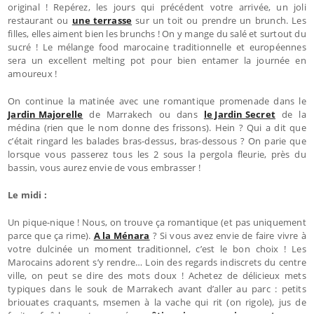
original ! Repérez, les jours qui précédent votre arrivée, un joli
restaurant ou
une terrasse
sur un toit ou prendre un brunch. Les
filles, elles aiment bien les brunchs ! On y mange du salé et surtout du
sucré ! Le mélange food marocaine traditionnelle et européennes
sera un excellent melting pot pour bien entamer la journée en
amoureux !
On continue la matinée avec une romantique promenade dans le
Jardin Majorelle
de Marrakech ou dans
le Jardin Secret
de la
médina (rien que le nom donne des frissons). Hein ? Qui a dit que
c’était ringard les balades bras-dessus, bras-dessous ? On parie que
lorsque vous passerez tous les 2 sous la pergola fleurie, près du
bassin, vous aurez envie de vous embrasser !
Le midi :
Un pique-nique ! Nous, on trouve ça romantique (et pas uniquement
parce que ça rime).
A la Ménara
? Si vous avez envie de faire vivre à
votre dulcinée un moment traditionnel, c’est le bon choix ! Les
Marocains adorent s’y rendre… Loin des regards indiscrets du centre
ville, on peut se dire des mots doux ! Achetez de délicieux mets
typiques dans le souk de Marrakech avant d’aller au parc : petits
briouates craquants, msemen à la vache qui rit (on rigole), jus de