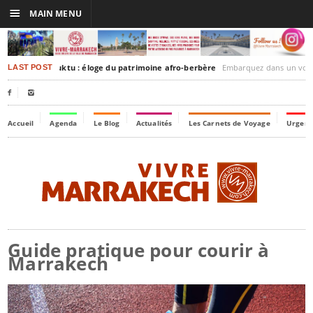
☰
MAIN MENU
rrakesh-Timbuktu : éloge du patrimoine afro-berbère
Embarquez dans un voyage culturel dans le temp
LAST POST


Accueil
Agenda
Le Blog
Actualités
Les Carnets de Voyage
Urgenc
Guide pratique pour courir à
Marrakech