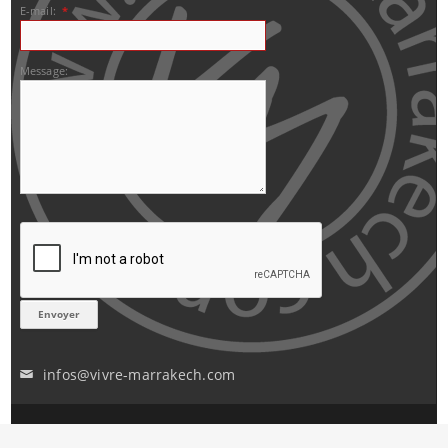
E-mail:
*
Message:
infos@vivre-marrakech.com
✉