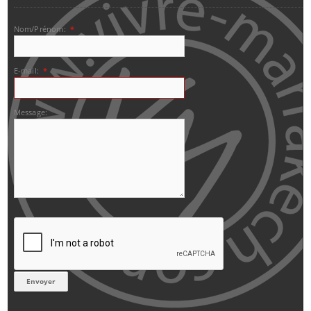
Nom/Prénom:
*
E-mail:
*
Message: