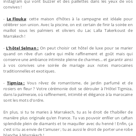
instagram qui vont buzzer et des paillettes dans les yeux de vos
convives !
-
Le Flouka
: cette maison d’hôtes à la campagne est idéale pour
célébrer son union. Avec la piscine, on est certain de finir la soirée en
maillot sous les palmiers et oliviers du Lac Lalla Takerkoust de
Marrakech !
-
L’hôtel Selman :
On peut choisir cet hôtel de luxe pour se marier
quand on rêve d’un cadre qui mêle raffinement et goût mais qui
conserve une ambiance intimiste pleine de charmes... et garantir ainsi
à vos convives une soirée de mariage aux notes marocaines
traditionnelles et exotiques.
-
Tigmiza :
Vous rêvez de romantisme, de jardin parfumé et de
rosiers en fleur ? Votre cérémonie doit se dérouler à l’Hôtel Tigmiza,
dans la palmeraie, où raffinement, intimité et élégance à la marocaine
sont les mots d'ordre.
En plus, si tu te maries à Marrakech, tu as le droit de t’habiller de
manière plus originale qu’en France. Tu vas pouvoir enfiler un caftan
splendide plein de diamants et te maquiller avec du henné ! Enfin, ça
c’est si tu as envie de t’amuser ; tu as aussi le droit de porter une robe
blanche à Marrakech !