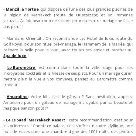
-
Manzil la Tortue
qui dispose de l’une des plus grandes piscines de
la région de Marrakech (route de Ouarzazate) et un immense
jacuzzi… Ça fait beaucoup de raisons pour que votre mariage ne fasse
pas plouf !
- Mandarin Oriental : On recommande cet Hôtel de luxe, route du
Golf Royal, pour son rituel pré-mariage, le Hammam de la Mariée, qui
prépare la belle pour le jour J avec toutes ses amies et proches au
Spa de luxe
!
-
Le Baromètre
est connu dans toute la ville rouge pour ses
incroyables cocktails et la finesse de ses plats. Pour un mariage qui en
mettra plein la vue à vos convives, pensez au Baromètre comme
traiteur !
-
Amandine
: Votre kiff, c’est le gâteau ? Sans hésitation, appelez
Amandine pour un gâteau de mariage incroyable par sa beauté et
magique par son goût !*
-
Le Es Saadi Marrakech Resort
: cette recommandation, c’est pour
les princesses ! Choisir ce palace, c’est s’offrir un cadre idyllique, une
nuit de noces dans une chambre digne des 1001 nuits, des photos