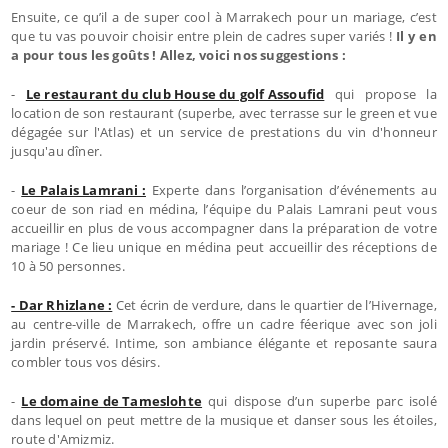
Ensuite, ce qu’il a de super cool à Marrakech pour un mariage, c’est
que tu vas pouvoir choisir entre plein de cadres super variés !
Il y en
a pour tous les goûts ! Allez, voici nos suggestions :
-
Le restaurant du club House du golf Assoufid
qui propose la
location de son restaurant (superbe, avec terrasse sur le green et vue
dégagée sur l'Atlas) et un service de prestations du vin d'honneur
jusqu'au dîner.
-
Le Palais Lamrani :
Experte dans l’organisation d’événements au
coeur de son riad en médina, l’équipe du Palais Lamrani peut vous
accueillir en plus de vous accompagner dans la préparation de votre
mariage ! Ce lieu unique en médina peut accueillir des réceptions de
10 à 50 personnes.
- Dar Rhizlane :
Cet écrin de verdure, dans le quartier de l’Hivernage,
au centre-ville de Marrakech, offre un cadre féerique avec son joli
jardin préservé. Intime, son ambiance élégante et reposante saura
combler tous vos désirs.
-
Le domaine de Tameslohte
qui dispose d’un superbe parc isolé
dans lequel on peut mettre de la musique et danser sous les étoiles,
route d'Amizmiz.