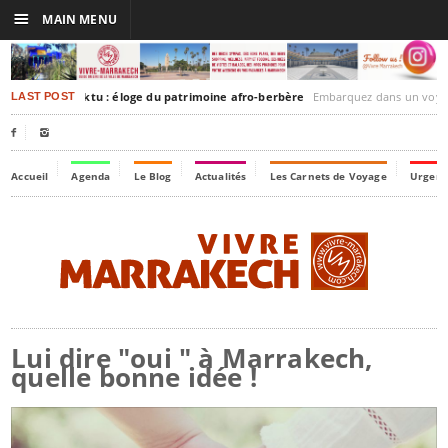
☰
MAIN MENU
akesh-Timbuktu : éloge du patrimoine afro-berbère
Embarquez dans un voyage culturel dans le temps,
LAST POST


Accueil
Agenda
Le Blog
Actualités
Les Carnets de Voyage
Urgenc
Lui dire "oui " à Marrakech,
quelle bonne idée !