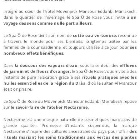
Intégré au cœur de l'hôtel Mövenpick Mansour Eddahbi Marrakech,
dans le quartier de l'hivernage, le Spa Ô de Rose vous invite à
un
voyage des sens comme nulle part ailleurs
.
Le Spa Ô de Rose tient son nom de
cette eau vertueuse
, reconnue
à travers le monde pour ses bienfaits, longtemps usitée par les
femmes de la cour saadienne, et toujours utilisée à ce jour pour
ses
nombreux effets bénéfiques
.
Dans
la douceur des vapeurs d'eau
, sous la senteur des
effluves
de jasmin et de fleurs d'oranger
, le Spa Ô de Rose vous invite à des
instants de pure relaxation grâce à ses
rituels pratiqués avec les
huiles essentielles de la région du Drâa
, d'où le sultan Al Mansour
était originaire.
Le Spa Ô de Rose du Mövenpick Mansour Eddahbi Marrakech repose
sur
le savoir-faire de l'atelier Nectarome
.
Nectarome est une marque naturelle de cosmétiques marocains de
grande qualité... Promesse d'instants suspendus, la marque
Nectarome s'inspire des cultures ancestrales du pays pour offrir
des
rituels mariant les soins traditionnels aux vertus des plantes