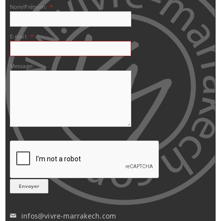
Nom/Prénom:
*
E-mail:
*
Message:
infos@vivre-marrakech.com
✉