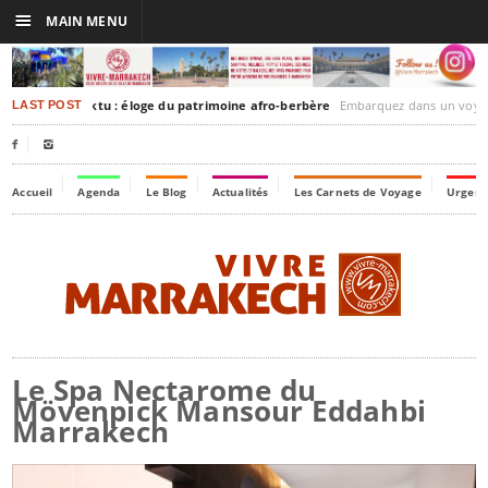
☰
MAIN MENU
akesh-Timbuktu : éloge du patrimoine afro-berbère
Embarquez dans un voyage culturel dans le temps, 
LAST POST


Accueil
Agenda
Le Blog
Actualités
Les Carnets de Voyage
Urgenc
Le Spa Nectarome du
Mövenpick Mansour Eddahbi
Marrakech